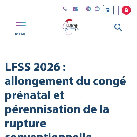
Gestion des traceurs
Aller
MENU
CDG
à
77
la
LFSS 2026 :
reche
allongement du congé
prénatal et
pérennisation de la
rupture