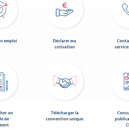
n emploi
Déclarer ma
Conta
cotisation
servic
her un
Télécharger la
Consu
e de
convention unique
public
ment
C