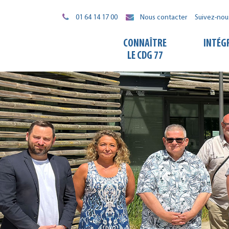
Gestion des traceurs
01 64 14 17 00
Nous contacter
Suivez-nou
CONNAÎTRE
INTÉG
LE CDG 77
À
LA
UNE