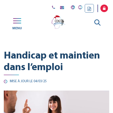
Gestion des traceurs
Aller
MENU
CDG
à
77
la
Handicap et maintien
reche
dans l’emploi
MISE À JOUR LE
04/03/25