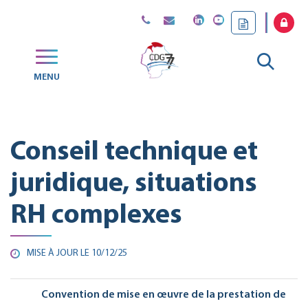
Gestion des traceurs
Aller
MENU
CDG
à
77
la
Conseil technique et
reche
juridique, situations
RH complexes
MISE À JOUR LE
10/12/25
Convention de mise en œuvre de la prestation de