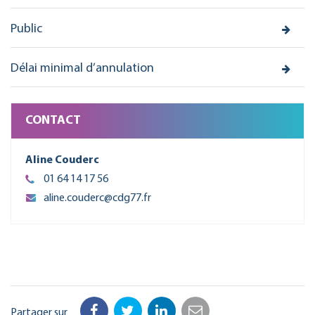
Public
Délai minimal d’annulation
CONTACT
Aline Couderc
01 64 14 17 56
aline.couderc@cdg77.fr
Partager sur