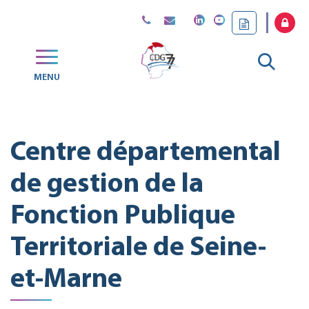
Gestion des traceurs
Aller
MENU
CDG
à
77
la
Centre départemental
reche
de gestion de la
Fonction Publique
Territoriale de Seine-
et-Marne