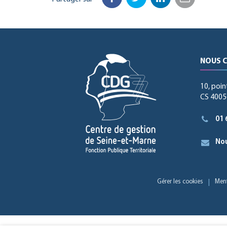
Facebook
Twitter
LinkedIn
Email
NOUS 
10, poin
CS 40056
01 
Nou
Gérer les cookies
Ment