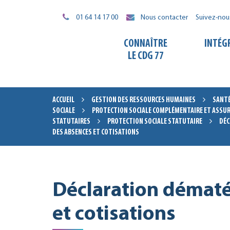
Gestion des traceurs
01 64 14 17 00
Nous contacter
Suivez-nou
CONNAÎTRE
INTÉG
LE CDG 77
ACCUEIL
GESTION DES RESSOURCES HUMAINES
SANTÉ
SOCIALE
PROTECTION SOCIALE COMPLÉMENTAIRE ET ASSUR
STATUTAIRES
PROTECTION SOCIALE STATUTAIRE
DÉC
DES ABSENCES ET COTISATIONS
Déclaration dématé
et cotisations