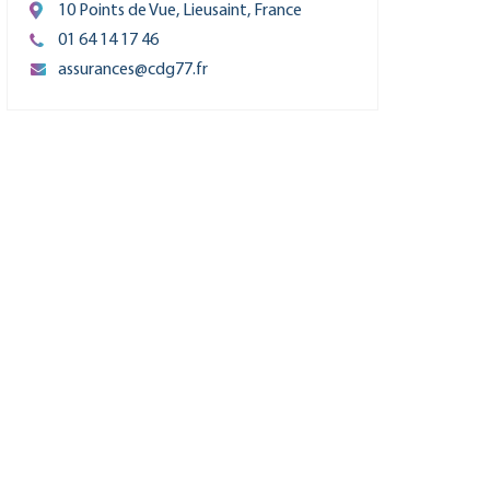
10 Points de Vue, Lieusaint, France
01 64 14 17 46
assurances@cdg77.fr