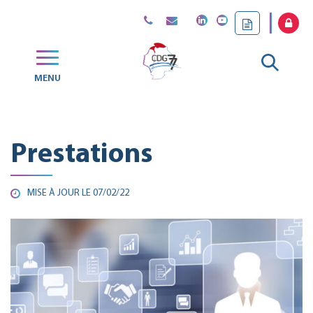
Gestion des traceurs
Aller
MENU
CDG
à
77
la
Prestations
reche
MISE À JOUR LE
07/02/22