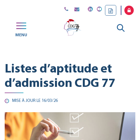
Gestion des traceurs
Aller
MENU
CDG
à
77
la
Listes d’aptitude et
reche
d’admission CDG 77
MISE À JOUR LE
16/03/26