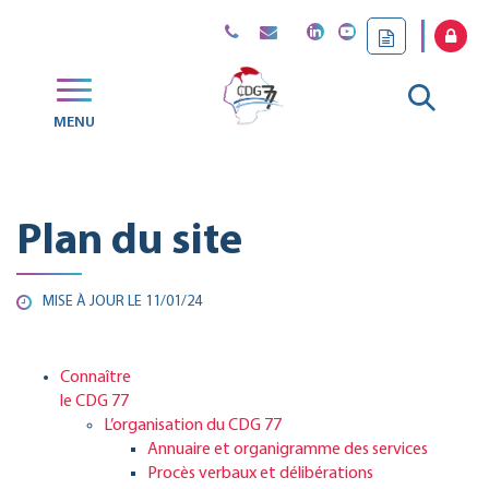
Gestion des traceurs
Aller
MENU
CDG
à
77
la
Plan du site
reche
MISE À JOUR LE
11/01/24
Connaître
le CDG 77
L’organisation du CDG 77
Annuaire et organigramme des services
Procès verbaux et délibérations