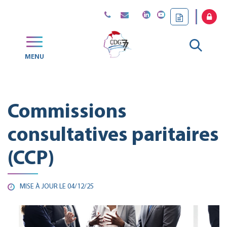
Gestion des traceurs
Aller
MENU
CDG
à
77
la
Commissions
reche
consultatives paritaires
(CCP)
MISE À JOUR LE
04/12/25