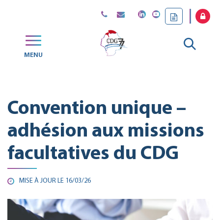
Gestion des traceurs
Aller
MENU
CDG
à
77
la
Convention unique –
reche
adhésion aux missions
facultatives du CDG
MISE À JOUR LE
16/03/26