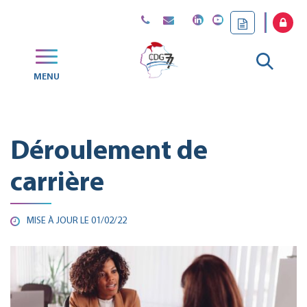
Gestion des traceurs
Aller
MENU
CDG
à
77
la
Déroulement de
reche
carrière
MISE À JOUR LE
01/02/22