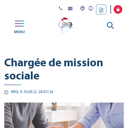
Gestion des traceurs
Aller
MENU
CDG
à
77
la
Chargée de mission
reche
sociale
MISE À JOUR LE
24/07/24