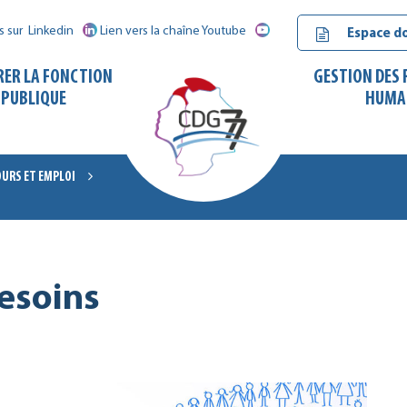
s sur
Linkedin
Lien vers la chaîne Youtube
Espace d
RER LA FONCTION
GESTION DES
PUBLIQUE
HUMA
URS ET EMPLOI
CDG
77
esoins