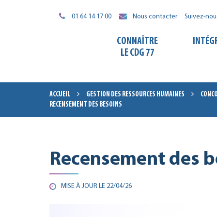
Gestion des traceurs
01 64 14 17 00
Nous contacter
Suivez-nou
CONNAÎTRE
INTÉG
LE CDG 77
ACCUEIL
GESTION DES RESSOURCES HUMAINES
CONCO
RECENSEMENT DES BESOINS
Recensement des b
MISE À JOUR LE
22/04/26