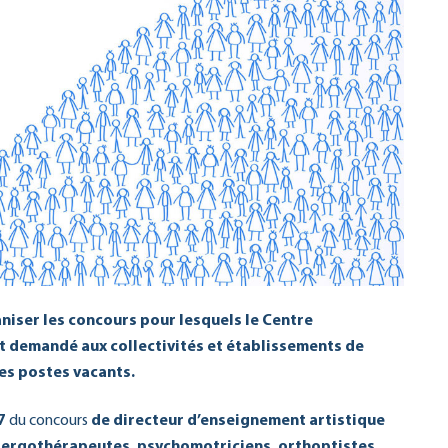
aniser les concours pour lesquels le Centre
t demandé aux collectivités et établissements de
es postes vacants.
7
du concours
de directeur d’enseignement artistique
, ergothérapeutes, psychomotriciens, orthoptistes,