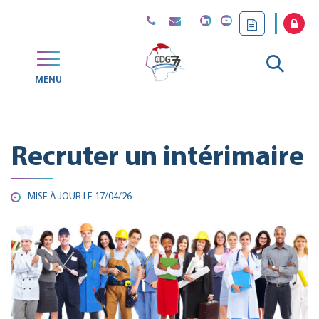
Gestion des traceurs
Aller
MENU
CDG
à
77
la
Recruter un intérimaire
reche
MISE À JOUR LE
17/04/26