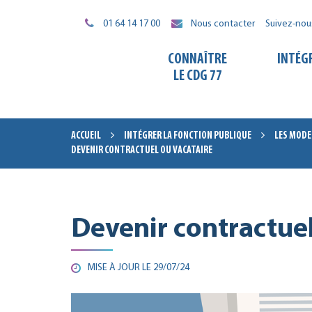
Gestion des traceurs
01 64 14 17 00
Nous contacter
Suivez-nou
CONNAÎTRE
INTÉG
LE CDG 77
ACCUEIL
INTÉGRER LA FONCTION PUBLIQUE
LES MODE
DEVENIR CONTRACTUEL OU VACATAIRE
Devenir contractuel
MISE À JOUR LE
29/07/24