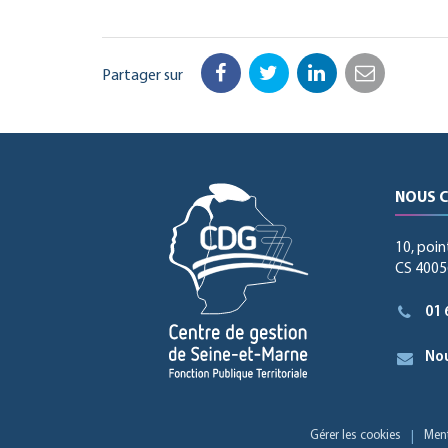
Partager sur
Facebook
Twitter
LinkedIn
Email
NOUS 
10, poin
CS 40056
01 
Nou
Gérer les cookies
Ment