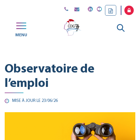
Gestion des traceurs
Aller
MENU
CDG
à
77
la
Observatoire de
reche
l’emploi
MISE À JOUR LE
23/06/26