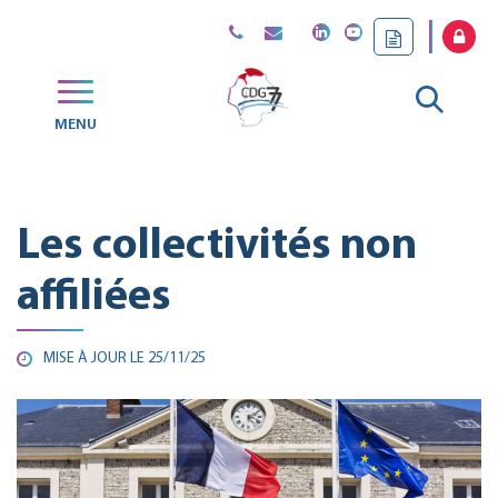
Gestion des traceurs
Aller
MENU
CDG
à
77
la
Les collectivités non
reche
affiliées
MISE À JOUR LE
25/11/25