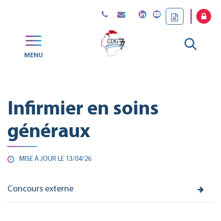
Gestion des traceurs
Aller
MENU
CDG
à
77
la
Infirmier en soins
reche
généraux
MISE À JOUR LE
13/04/26
Concours externe