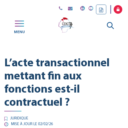
Gestion des traceurs
Aller
MENU
CDG
à
77
la
L’acte transactionnel
reche
mettant fin aux
fonctions est-il
contractuel ?
JURIDIQUE
MISE À JOUR LE
02/02/26