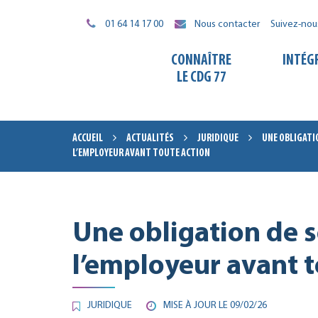
Gestion des traceurs
01 64 14 17 00
Nous contacter
Suivez-nou
CONNAÎTRE
INTÉG
LE CDG 77
ACCUEIL
ACTUALITÉS
JURIDIQUE
UNE OBLIGATI
L’EMPLOYEUR AVANT TOUTE ACTION
Une obligation de s
l’employeur avant t
JURIDIQUE
MISE À JOUR LE
09/02/26