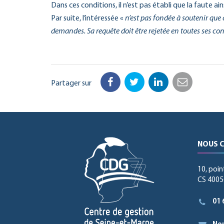
Dans ces conditions, il n’est pas établi que la faute a
Par suite, l’intéressée «
n’est pas fondée à soutenir que c
demandes. Sa requête doit être rejetée en toutes ses co
Partager sur
Facebook
Twitter
LinkedIn
Email
NOUS 
10, poin
CS 40056
01 