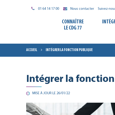
Gestion des traceurs
01 64 14 17 00
Nous contacter
Suivez-nou
CONNAÎTRE
INTÉG
LE CDG 77
ACCUEIL
INTÉGRER LA FONCTION PUBLIQUE
Intégrer la fonctio
MISE À JOUR LE
26/01/22