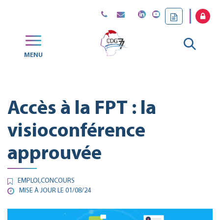
Gestion des traceurs
Aller
MENU
CDG
à
77
la
Accès à la FPT : la
reche
visioconférence
approuvée
EMPLOI
,
CONCOURS
MISE À JOUR LE
01/08/24