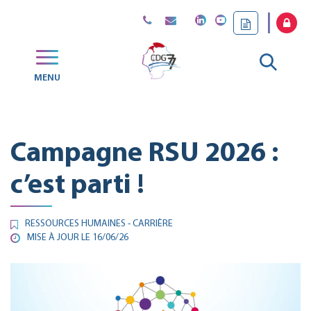
Gestion des traceurs
Aller
MENU
CDG
à
77
la
Campagne RSU 2026 :
reche
c’est parti !
RESSOURCES HUMAINES - CARRIÈRE
MISE À JOUR LE
16/06/26