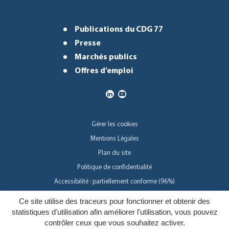
Publications du CDG 77
Presse
Marchés publics
Offres d’emploi
Gérer les cookies
Mentions Légales
Plan du site
Politique de confidentialité
Accessibilité : partiellement conforme (96%)
Ce site utilise des traceurs pour fonctionner et obtenir des
Inovagora
statistiques d'utilisation afin améliorer l'utilisation, vous pouvez
contrôler ceux que vous souhaitez activer.