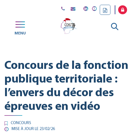
Gestion des traceurs
Aller
MENU
CDG
à
77
la
Concours de la fonction
reche
publique territoriale :
l’envers du décor des
épreuves en vidéo
CONCOURS
MISE À JOUR LE
23/02/26