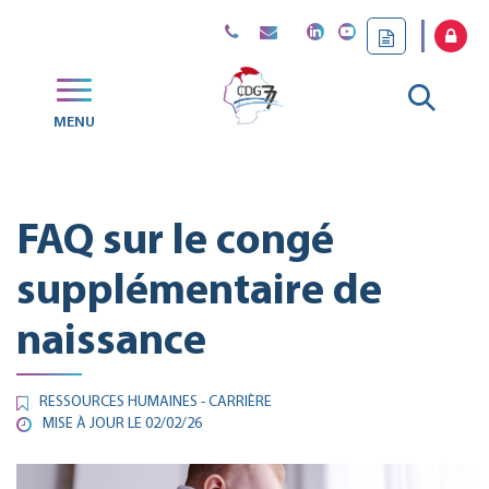
Gestion des traceurs
Aller
MENU
CDG
à
77
la
FAQ sur le congé
reche
supplémentaire de
naissance
RESSOURCES HUMAINES - CARRIÈRE
MISE À JOUR LE
02/02/26