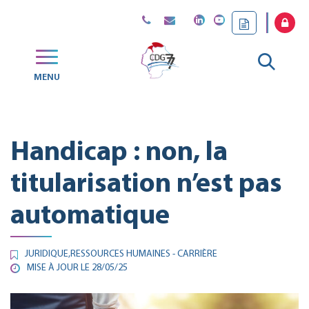
Gestion des traceurs
Aller
MENU
CDG
à
77
la
Handicap : non, la
reche
titularisation n’est pas
automatique
JURIDIQUE
,
RESSOURCES HUMAINES - CARRIÈRE
MISE À JOUR LE
28/05/25