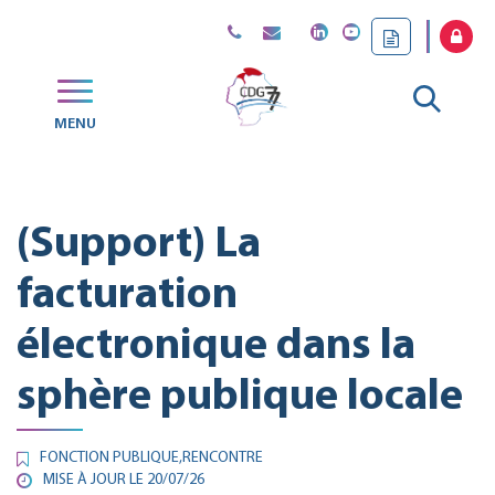
Gestion des traceurs
Aller
MENU
CDG
à
77
la
(Support) La
reche
facturation
électronique dans la
sphère publique locale
FONCTION PUBLIQUE
,
RENCONTRE
MISE À JOUR LE
20/07/26