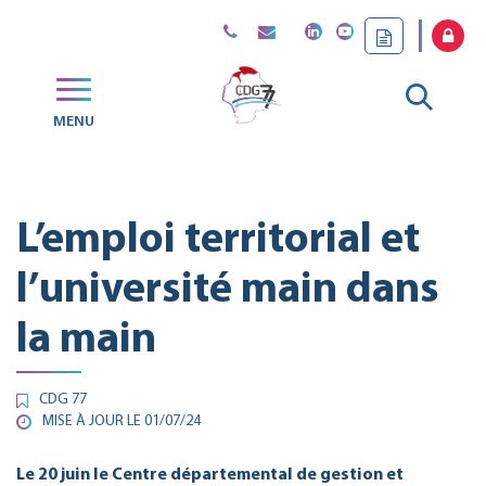
Gestion des traceurs
Aller
MENU
CDG
à
77
la
L’emploi territorial et
reche
l’université main dans
la main
CDG 77
MISE À JOUR LE
01/07/24
Le 20 juin le Centre départemental de gestion et