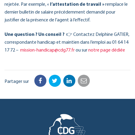
rejetée. Par exemple, «
l’attestation de travail »
remplace le
dernier bulletin de salaire précédemment demandé pour
justifier de la présence de l’agent à l’effectif.
Une question ? Un conseil ?
👉 Contactez Delphine GATIER,
correspondante handicap et maintien dans l’emploi au 01 64 14
17 72 –
mission-handicap@cdg77.fr
ou sur
notre page dédiée
Partager sur
Facebook
Twitter
LinkedIn
Email