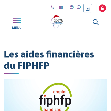
Gestion des traceurs
Aller
MENU
CDG
à
77
la
Les aides financières
reche
du FIPHFP