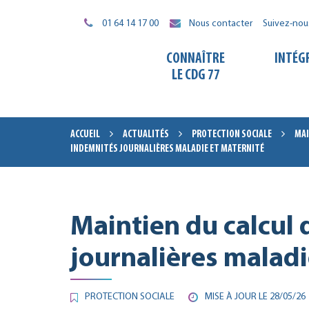
Gestion des traceurs
01 64 14 17 00
Nous contacter
Suivez-nou
CONNAÎTRE
INTÉG
LE CDG 77
ACCUEIL
ACTUALITÉS
PROTECTION SOCIALE
MAI
INDEMNITÉS JOURNALIÈRES MALADIE ET MATERNITÉ
Maintien du calcul
journalières maladi
PROTECTION SOCIALE
MISE À JOUR LE
28/05/26