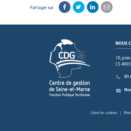
Partager sur
Facebook
Twitter
LinkedIn
Email
NOUS 
10, poin
CS 40056
01 
Nou
Gérer les cookies
Ment