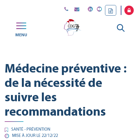
Gestion des traceurs
Aller
MENU
CDG
à
77
la
Médecine préventive :
reche
de la nécessité de
suivre les
recommandations
SANTÉ - PRÉVENTION
MISE À JOUR LE
22/12/22