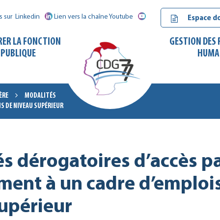
s sur
Linkedin
Lien vers la chaîne Youtube
Espace d
RER LA FONCTION
GESTION DES
PUBLIQUE
HUMA
ÈRE
MODALITÉS
S DE NIVEAU SUPÉRIEUR
CDG
77
s dérogatoires d’accès p
ent à un cadre d’emploi
upérieur