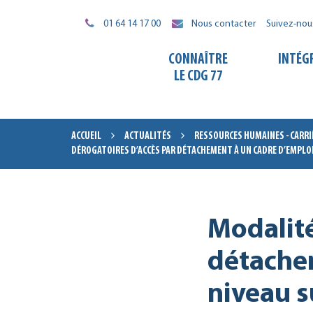
Gestion des traceurs
01 64 14 17 00
Nous contacter
Suivez-nou
CONNAÎTRE
INTÉG
LE CDG 77
ACCUEIL
ACTUALITÉS
RESSOURCES HUMAINES - CARRI
DÉROGATOIRES D’ACCÈS PAR DÉTACHEMENT À UN CADRE D’EMPLOI
Modalité
détachem
niveau s