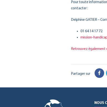
Pour toute informatio
contacter :
Delphine GATIER – Cor
01 64 14 17 72
mission-handica
Retrouvez également ce 
Partager sur
Fac
NOUS 