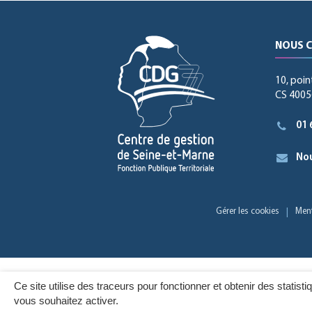
NOUS 
10, poin
CS 40056
01 
Nou
Gérer les cookies
Ment
Ce site utilise des traceurs pour fonctionner et obtenir des statisti
vous souhaitez activer.