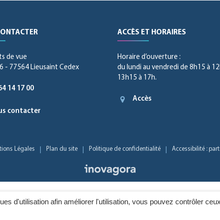
CONTACTER
ACCÈS ET HORAIRES
ts de vue
Horaire d’ouverture :
 - 77564 Lieusaint Cedex
du lundi au vendredi de 8h15 à 12
13h15 à 17h.
64 14 17 00
Accès
s contacter
ions Légales
Plan du site
Politique de confidentialité
Accessibilité : pa
Inovagora
ques d'utilisation afin améliorer l'utilisation, vous pouvez contrôler ceu