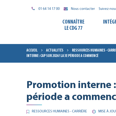
Gestion des traceurs
01 64 14 17 00
Nous contacter
Suivez-nou
CONNAÎTRE
INTÉG
LE CDG 77
ACCUEIL
ACTUALITÉS
RESSOURCES HUMAINES - CARRI
INTERNE : CAP SUR 2026 ! LA 3E PÉRIODE A COMMENCÉ
Promotion interne :
période a commen
RESSOURCES HUMAINES - CARRIÈRE
MISE À JOU