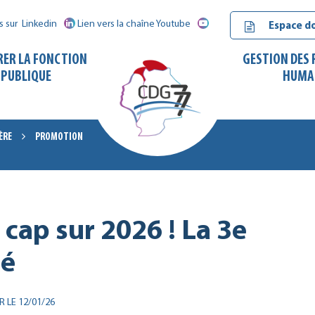
s sur
Linkedin
Lien vers la chaîne Youtube
Espace d
RER LA FONCTION
GESTION DES
PUBLIQUE
HUMA
ÈRE
PROMOTION
CDG
77
 cap sur 2026 ! La 3e
cé
R LE
12/01/26