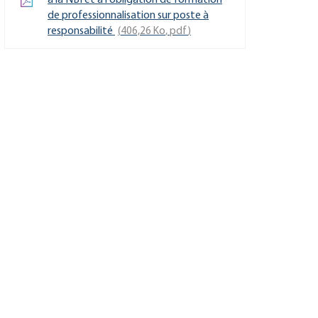
à la NBI et à l'obligation de formation
de professionnalisation sur poste à
responsabilité
406,26
Ko
, pdf