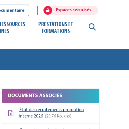
Espaces sécurisés
ocumentaire
 RESSOURCES
PRESTATIONS ET
RECHERCHE
INES
FORMATIONS
FERMER
DOCUMENTS ASSOCIÉS
État des recrutements promotion
interne 2026
20,76
Ko
, xlsx