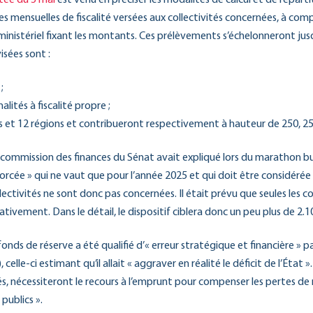
ces mensuelles de fiscalité versées aux collectivités concernées, à com
 ministériel fixant les montants. Ces prélèvements s’échelonneront jusqu
isées sont :
;
ités à fiscalité propre ;
et 12 régions et contribueront respectivement à hauteur de 250, 25
a commission des finances du Sénat avait expliqué lors du marathon b
forcée » qui ne vaut que pour l’année 2025 et qui doit être considér
llectivités ne sont donc pas concernées. Il était prévu que seules les 
ativement. Dans le détail, le dispositif ciblera donc un peu plus de 2.10
nds de réserve a été qualifié d’« erreur stratégique et financière » pa
elle-ci estimant qu’il allait « aggraver en réalité le déficit de l’État »
 nécessiteront le recours à l’emprunt pour compenser les pertes de r
publics ».