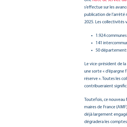
s’effectue sur les avan
publication de l’arrêté
2025. Les collectivités v
1.924 communes 
141 intercommunal
50 départements 
Le vice-président de l
une sorte « d’épargne 
réserve ». Toutes les co
contribueraient signific
Toutefois, ce nouveau fo
maires de France (AMF), c
déjà largement engagés,
dégradera les comptes 