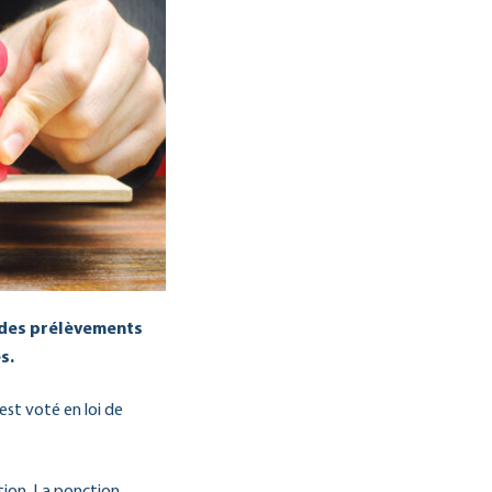
r des prélèvements
s.
est voté en loi de
ition. La ponction