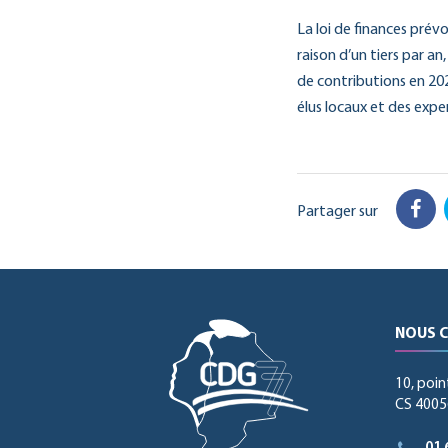
La loi de finances prévo
raison d’un tiers par a
de contributions en 202
élus locaux et des expe
Partager sur
Fac
NOUS 
10, poin
CS 40056