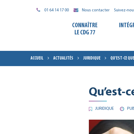
Gestion des traceurs
01 64 14 17 00
Nous contacter
Suivez-nou
CONNAÎTRE
INTÉG
LE CDG 77
ACCUEIL
ACTUALITÉS
JURIDIQUE
QU’EST-CE QUE
Qu’est-c
JURIDIQUE
PUB