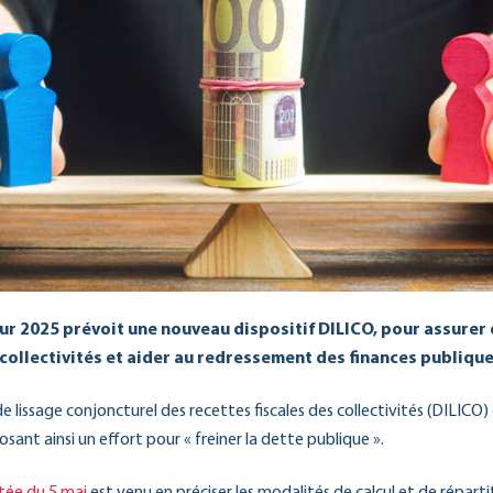
our 2025 prévoit une nouveau dispositif DILICO, pour assure
 collectivités et aider au redressement des finances publique
e lissage conjoncturel des recettes fiscales des collectivités (DILICO) 
sant ainsi un effort pour « freiner la dette publique ».
tée du 5 mai
est venu en préciser les modalités de calcul et de répart