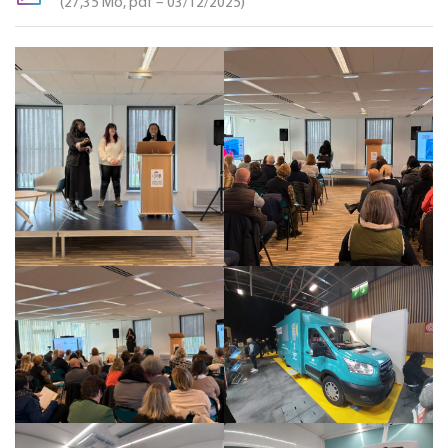
27,35
Mo
, pdf – 03/12/2025