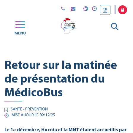
Gestion des traceurs
Aller
MENU
CDG
à
77
la
Retour sur la matinée
reche
de présentation du
MédicoBus
SANTÉ - PRÉVENTION
MISE À JOUR LE
09/12/25
Le 1
décembre, Hocoia et la MNT étaient accueillis par
er