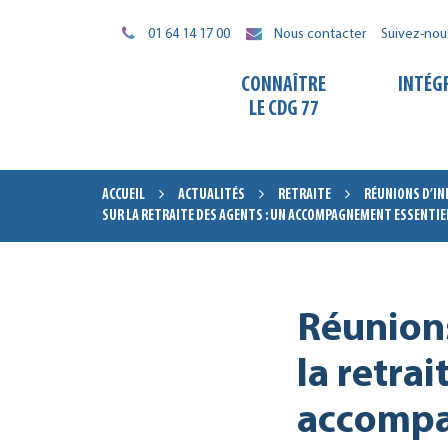
Gestion des traceurs
01 64 14 17 00
Nous contacter
Suivez-nou
CONNAÎTRE
INTÉG
LE CDG 77
ACCUEIL
ACTUALITÉS
RETRAITE
RÉUNIONS D’IN
SUR LA RETRAITE DES AGENTS : UN ACCOMPAGNEMENT ESSENTIE
Réunions
la retrai
accompa