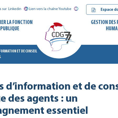
s sur
Linkedin
Lien vers la chaîne Youtube
Espace d
RER LA FONCTION
GESTION DES
PUBLIQUE
HUMA
FORMATION ET DE CONSEIL
L
CDG
77
 d’information et de cons
te des agents : un
gnement essentiel