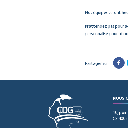
Nos équipes seront heu
N’attendez pas pour acc
personnalisé pour abord
Partager sur
Fac
NOUS 
10, poin
CS 40056