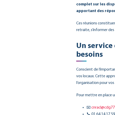
complet sur les disp
apportant des répon
Ces réunions constitue
retraite, s’informer de
Un service
besoins
Conscient de l’importa
vos locaux. Cette approc
l’organisation pour vos 
Pour mettre en place un
📧
cnracl@cdg77.
📞 01 64 14 17 59