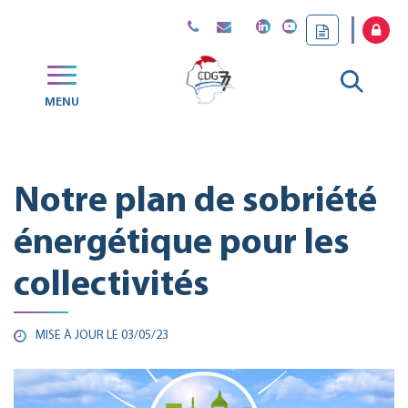
Gestion des traceurs
Aller
MENU
CDG
à
77
la
Notre plan de sobriété
reche
énergétique pour les
collectivités
MISE À JOUR LE
03/05/23