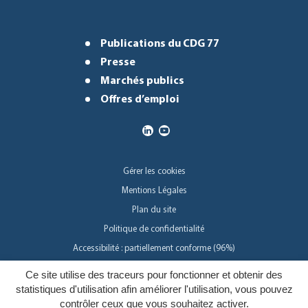
Publications du CDG 77
Presse
Marchés publics
Offres d’emploi
Gérer les cookies
Mentions Légales
Plan du site
Politique de confidentialité
Accessibilité : partiellement conforme (96%)
Ce site utilise des traceurs pour fonctionner et obtenir des
Inovagora
statistiques d'utilisation afin améliorer l'utilisation, vous pouvez
contrôler ceux que vous souhaitez activer.