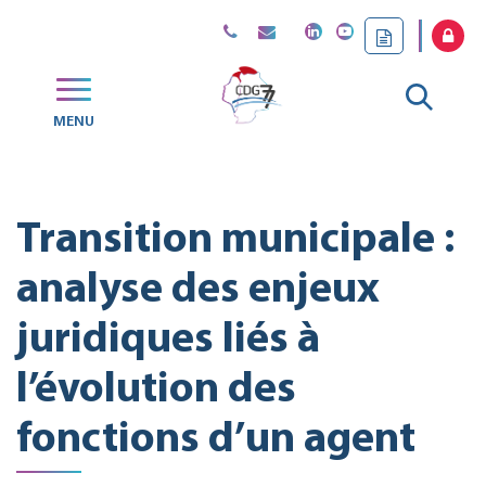
Gestion des traceurs
Aller
MENU
CDG
à
77
la
Transition municipale :
reche
analyse des enjeux
juridiques liés à
l’évolution des
fonctions d’un agent