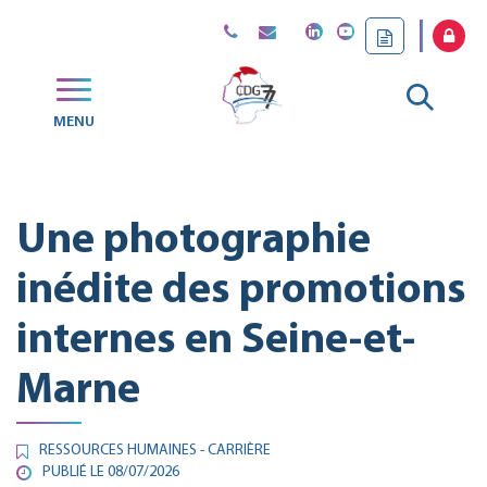
Gestion des traceurs
Aller
MENU
CDG
à
77
la
Une photographie
reche
inédite des promotions
internes en Seine-et-
Marne
RESSOURCES HUMAINES - CARRIÈRE
PUBLIÉ LE 08/07/2026