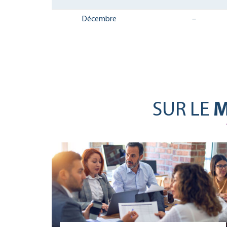
Décembre
–
SUR LE
M