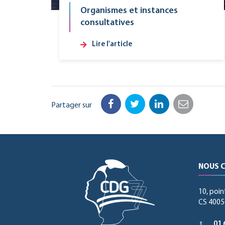
Organismes et instances
consultatives
Lire l'article
Partager sur
Facebook
Twitter
LinkedIn
Email
NOUS 
10, poin
CS 40056
01 