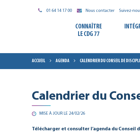
Gestion des traceurs
01 64 14 17 00
Nous contacter
Suivez-nou
CONNAÎTRE
INTÉG
LE CDG 77
ACCUEIL
AGENDA
CALENDRIER DU CONSEIL DE DISCIPL
Calendrier du Conse
MISE À JOUR LE
24/02/26
Télécharger et consulter
l’agenda
du Conseil d