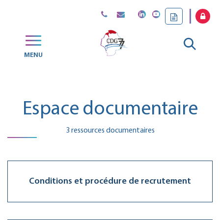
Gestion des traceurs
Aller
MENU
CDG
à
77
la
Espace documentaire
reche
3 ressources documentaires
Conditions et procédure de recrutement