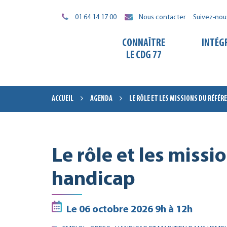
Gestion des traceurs
01 64 14 17 00
Nous contacter
Suivez-nou
CONNAÎTRE
INTÉG
LE CDG 77
ACCUEIL
AGENDA
LE RÔLE ET LES MISSIONS DU RÉFÉ
Le rôle et les missi
handicap
Le
06
octobre
2026
9h à 12h