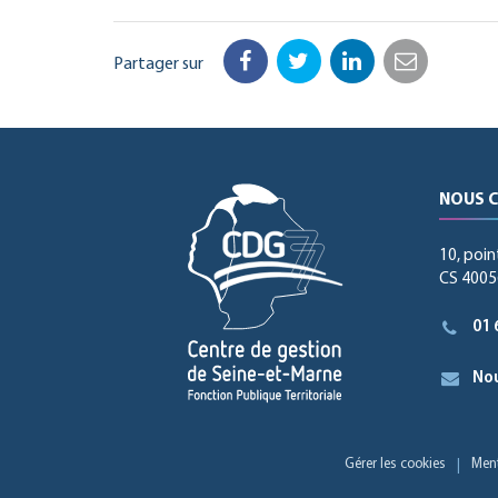
Partager sur
Facebook
Twitter
LinkedIn
Email
NOUS 
10, poin
CS 40056
01 
Nou
Gérer les cookies
Ment