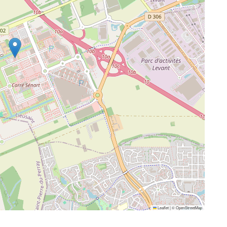
Leaflet
|
©
OpenStreetMap