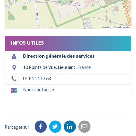
Leaflet
|
©
OpenStreetMap
INFOS UTILES
Direction générale des services
10 Points de Vue, Lieusaint, France
01 64 14 17 63
Nous contacter
Partager sur
Facebook
Twitter
LinkedIn
Email