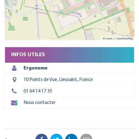
Leaflet
|
©
OpenStreetMap
INFOS UTILES
Ergonome
10 Points de Vue, Lieusaint, France
01 64 14 17 35
Nous contacter