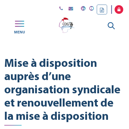
Gestion des traceurs
Aller
MENU
CDG
à
77
la
Mise à disposition
reche
auprès d’une
organisation syndicale
et renouvellement de
la mise à disposition