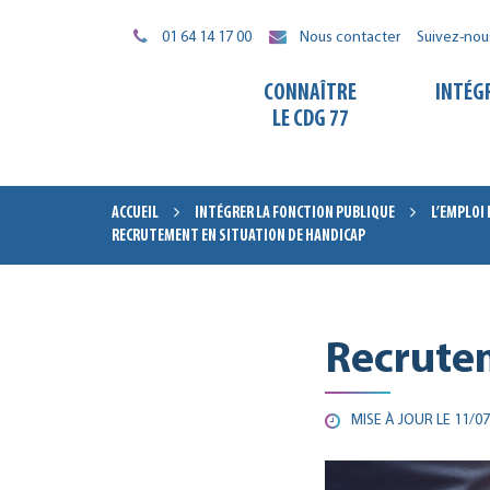
Gestion des traceurs
01 64 14 17 00
Nous contacter
Suivez-nou
CONNAÎTRE
INTÉG
LE CDG 77
ACCUEIL
INTÉGRER LA FONCTION PUBLIQUE
L’EMPLOI
RECRUTEMENT EN SITUATION DE HANDICAP
Recrutem
MISE À JOUR LE
11/07