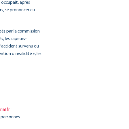
l occupait, après
urs, se prononcer eu
pés par la commission
s, les sapeurs-
 d’accident survenu ou
tion « invalidité », les
ial.fr
;
e personnes