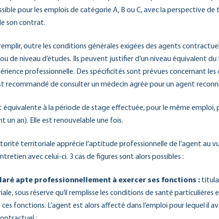
ible pour les emplois de catégorie A, B ou C, avec la perspective de ti
de son contrat.
emplir, outre les conditions générales exigées des agents contractuels
u de niveau d’études. Ils peuvent justifier d’un niveau équivalent du 
érience professionnelle. Des spécificités sont prévues concernant les 
 est recommandé de consulter un médecin agrée pour un agent recon
t équivalente à la période de stage effectuée, pour le même emploi, 
t un an). Elle est renouvelable une fois.
autorité territoriale apprécie l’aptitude professionnelle de l’agent au v
ntretien avec celui-ci. 3 cas de figures sont alors possibles :
claré apte professionnellement à exercer ses fonctions :
titul
riale, sous réserve qu’il remplisse les conditions de santé particulières
 ces fonctions. L’agent est alors affecté dans l’emploi pour lequel il a
ontractuel ;