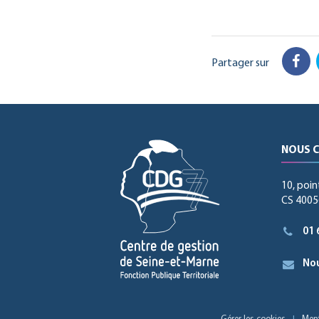
Partager sur
Fac
NOUS 
10, poin
CS 40056
01 
Nou