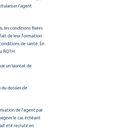
tulariser l’agent
, les conditions fixées
fait de leur formation
conditions de santé. En
nu RQTH.
par un lauréat de
u du dossier de
arisation de l’agent par
 exigées le cas échéant
vait été recruté en