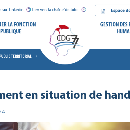
s sur
Linkedin
Lien vers la chaîne Youtube
Espace d
RER LA FONCTION
GESTION DES
PUBLIQUE
HUMA
 PUBLIC TERRITORIAL
CDG
77
ent en situation de han
/23