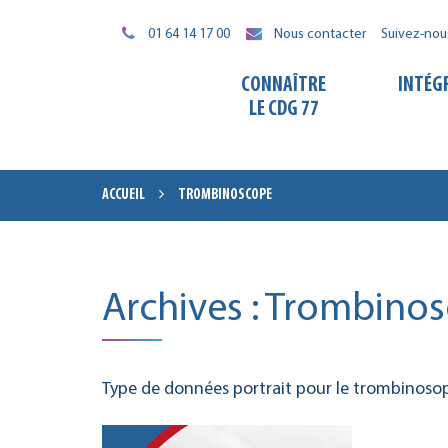
Gestion des traceurs
01 64 14 17 00
Nous contacter
Suivez-nou
CONNAÎTRE
INTÉG
LE CDG 77
ACCUEIL
TROMBINOSCOPE
Archives :
Trombinos
Type de données portrait pour le trombinoso