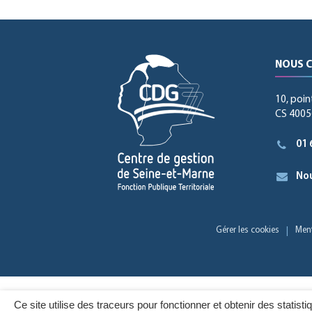
NOUS 
10, poin
CS 40056
01 
Nou
Gérer les cookies
Ment
Ce site utilise des traceurs pour fonctionner et obtenir des statisti