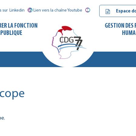
s sur
Linkedin
Lien vers la chaîne Youtube
Espace d
RER LA FONCTION
GESTION DES
PUBLIQUE
HUMA
CDG
77
cope
pe.