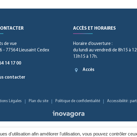
CONTACTER
ACCÈS ET HORAIRES
ts de vue
Horaire d’ouverture :
 - 77564 Lieusaint Cedex
du lundi au vendredi de 8h15 à 12
13h15 à 17h.
64 14 17 00
Accès
s contacter
ions Légales
Plan du site
Politique de confidentialité
Accessibilité : pa
Inovagora
ques d'utilisation afin améliorer l'utilisation, vous pouvez contrôler ceu