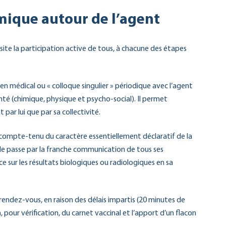
mique autour de l’agent
ssite la participation active de tous, à chacune des étapes
ien médical ou « colloque singulier » périodique avec l’agent
nté (chimique, physique et psycho-social). Il permet
par lui que par sa collectivité.
 compte-tenu du caractère essentiellement déclaratif de la
Elle passe par la franche communication de tous ses
e sur les résultats biologiques ou radiologiques en sa
e rendez-vous, en raison des délais impartis (20 minutes de
on, pour vérification, du carnet vaccinal et l’apport d’un flacon