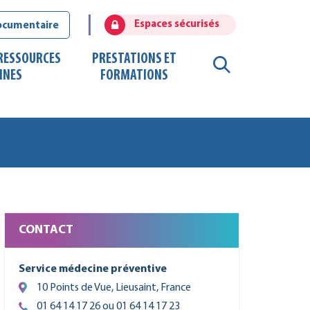
Espaces sécurisés
ocumentaire
 RESSOURCES
PRESTATIONS ET
RECHERCHE
INES
FORMATIONS
FERMER
CONTACT
Service médecine préventive
10 Points de Vue, Lieusaint, France
01 64 14 17 26 ou 01 64 14 17 23