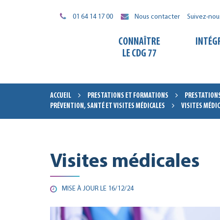
Gestion des traceurs
01 64 14 17 00
Nous contacter
Suivez-nou
CONNAÎTRE
INTÉG
LE CDG 77
ACCUEIL
PRESTATIONS ET FORMATIONS
PRESTATION
PRÉVENTION, SANTÉ ET VISITES MÉDICALES
VISITES MÉDI
Visites médicales
MISE À JOUR LE
16/12/24