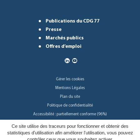
Publications du CDG 77
Presse
Marchés publics
Offres d’emploi
Gérer les cookies
Mentions Légales
Plan du site
Politique de confidentialité
Accessibilité : partiellement conforme (96%)
Ce site utilise des traceurs pour fonctionner et obtenir des
Inovagora
statistiques d'utilisation afin améliorer l'utilisation, vous pouvez
contrôler ceux que vous souhaitez activer.